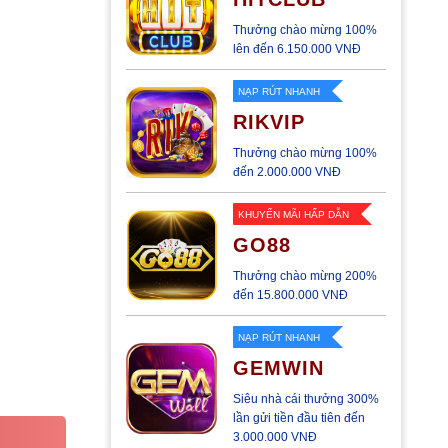
Thưởng chào mừng 100%
lên đến 6.150.000 VNĐ
NẠP RÚT NHANH
RIKVIP
Thưởng chào mừng 100%
đến 2.000.000 VNĐ
KHUYẾN MÃI HẤP DẪN
GO88
Thưởng chào mừng 200%
đến 15.800.000 VNĐ
NẠP RÚT NHANH
GEMWIN
Siêu nhà cái thưởng 300%
lần gửi tiền đầu tiên đến
3.000.000 VNĐ