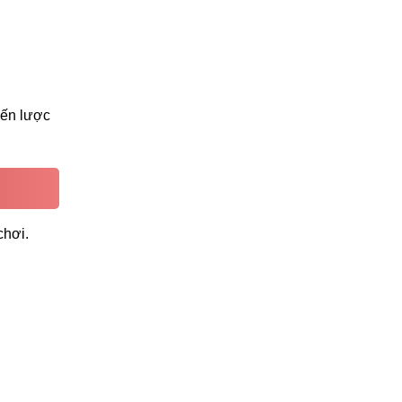
iến lược
chơi.