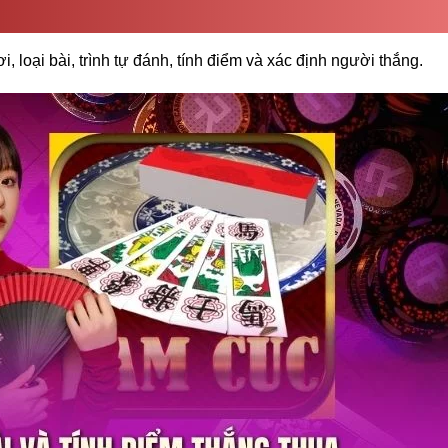
, loại bài, trình tự đánh, tính điểm và xác định người thắng.