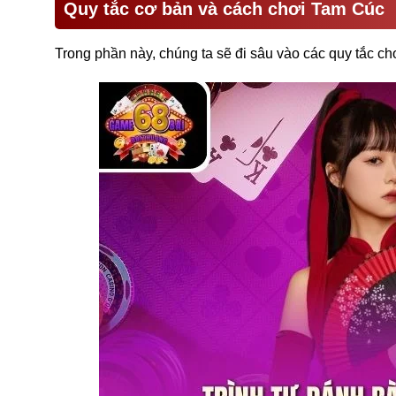
Quy tắc cơ bản và cách chơi Tam Cúc
Trong phần này, chúng ta sẽ đi sâu vào các quy tắc chơi