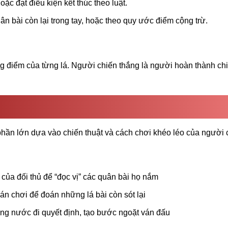
oặc đạt điều kiện kết thúc theo luật.
n bài còn lại trong tay, hoặc theo quy ước điểm cộng trừ.
ộng điểm của từng lá. Người chiến thắng là người hoàn thành ch
ần lớn dựa vào chiến thuật và cách chơi khéo léo của người 
 của đối thủ để “đọc vị” các quân bài họ nắm
án chơi để đoán những lá bài còn sót lại
ng nước đi quyết định, tạo bước ngoặt ván đấu