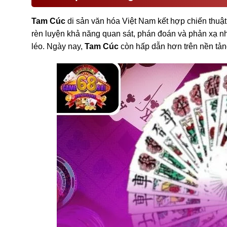
Tam Cúc
di sản văn hóa Việt Nam kết hợp chiến thuật, 
rèn luyện khả năng quan sát, phán đoán và phản xạ nh
léo. Ngày nay,
Tam Cúc
còn hấp dẫn hơn trên nền tả