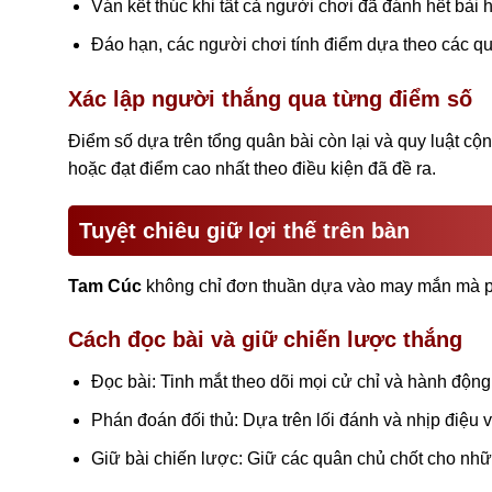
Ván kết thúc khi tất cả người chơi đã đánh hết bài h
Đáo hạn, các người chơi tính điểm dựa theo các quâ
Xác lập người thắng qua từng điểm số
Điểm số dựa trên tổng quân bài còn lại và quy luật c
hoặc đạt điểm cao nhất theo điều kiện đã đề ra.
Tuyệt chiêu giữ lợi thế trên bàn
Tam Cúc
không chỉ đơn thuần dựa vào may mắn mà ph
Cách đọc bài và giữ chiến lược thắng
Đọc bài: Tinh mắt theo dõi mọi cử chỉ và hành động
Phán đoán đối thủ: Dựa trên lối đánh và nhịp điệu v
Giữ bài chiến lược: Giữ các quân chủ chốt cho nhữ