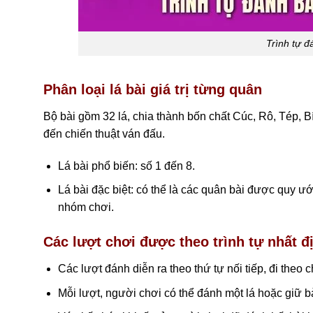
Trình tự đ
Phân loại lá bài giá trị từng quân
Bộ bài gồm 32 lá, chia thành bốn chất Cúc, Rô, Tép, Bíc
đến chiến thuật ván đấu.
Lá bài phổ biến: số 1 đến 8.
Lá bài đặc biệt: có thể là các quân bài được quy ư
nhóm chơi.
Các lượt chơi được theo trình tự nhất đ
Các lượt đánh diễn ra theo thứ tự nối tiếp, đi theo 
Mỗi lượt, người chơi có thể đánh một lá hoặc giữ bà