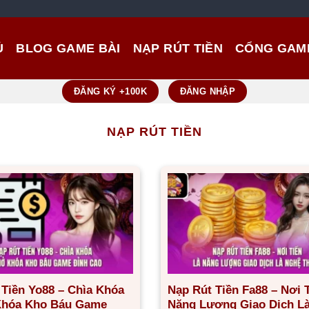
Ủ
BLOG GAME BÀI
NẠP RÚT TIỀN
CỔNG GAME
ĐĂNG KÝ +100K
ĐĂNG NHẬP
NẠP RÚT TIỀN
 Tiền Yo88 – Chìa Khóa
Nạp Rút Tiền Fa88 – Nơi 
Khóa Kho Báu Game
Năng Lượng Giao Dịch L