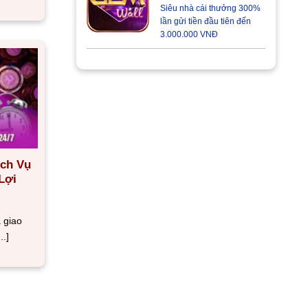
Siêu nhà cái thưởng 300%
lần gửi tiền đầu tiên đến
3.000.000 VNĐ
ịch Vụ
Lợi
à giao
..]