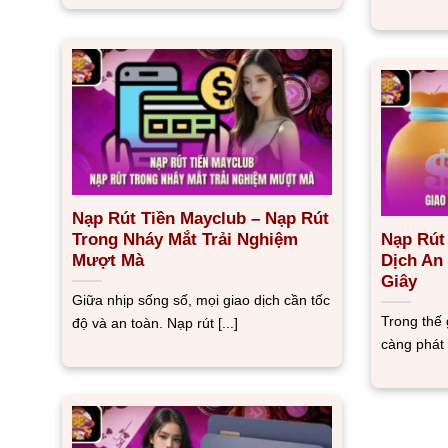
Nạp Rút Tiền Mayclub – Nạp Rút
Trong Nháy Mắt Trải Nghiệm
Nạp Rút
Mượt Mà
Dịch An
Giây
Giữa nhịp sống số, mọi giao dịch cần tốc
Trong thế g
độ và an toàn. Nạp rút [...]
càng phát t