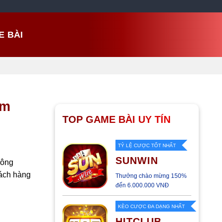
 BÀI
am
TOP GAME BÀI UY TÍN
TỶ LỆ CƯỢC TỐT NHẤT
SUNWIN
công
hách hàng
Thưởng chào mừng 150%
đến 6.000.000 VNĐ
KÈO CƯỢC ĐA DẠNG NHẤT
HITCLUB