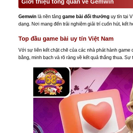
Giới thiệu tổng quan về Gemwin
Gemwin
là nền tảng
game bài đổi thưởng
uy tín tại 
dạng. Nơi mang đến trải nghiệm giải trí cuốn hút, kết 
Top đầu game bài uy tín Việt Nam
Với sự liên kết chặt chẽ của các nhà phát hành game 
bằng, minh bạch và rõ ràng về kết quả thắng thua. Sự 