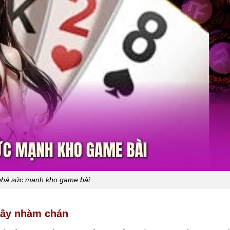
há sức mạnh kho game bài
gây nhàm chán