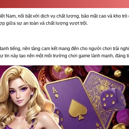
Việt Nam, nổi bật với dịch vụ chất lượng, bảo mật cao và kho trò
hợp giữa sự an toàn và chất lượng vượt trội.
danh tiếng, nền tảng cam kết mang đến cho người chơi trải ng
tự tin này tạo nên một môi trường chơi game lành mạnh, đáng ti