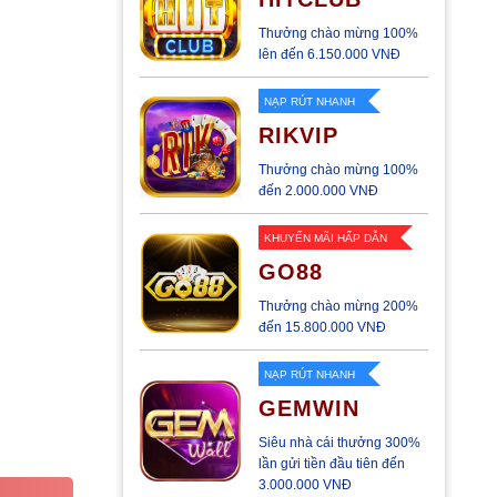
Thưởng chào mừng 100%
lên đến 6.150.000 VNĐ
NẠP RÚT NHANH
RIKVIP
Thưởng chào mừng 100%
đến 2.000.000 VNĐ
KHUYẾN MÃI HẤP DẪN
GO88
Thưởng chào mừng 200%
đến 15.800.000 VNĐ
NẠP RÚT NHANH
GEMWIN
Siêu nhà cái thưởng 300%
lần gửi tiền đầu tiên đến
3.000.000 VNĐ