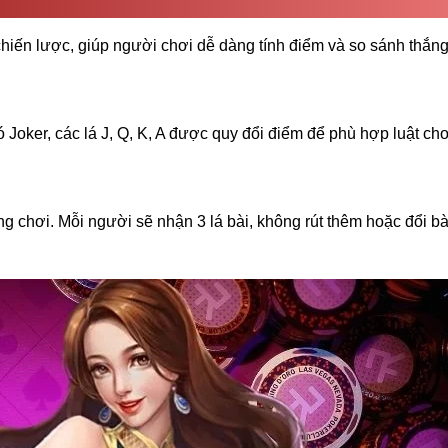
hiến lược, giúp người chơi dễ dàng tính điểm và so sánh thắng
 Joker, các lá J, Q, K, A được quy đổi điểm để phù hợp luật chơ
 chơi. Mỗi người sẽ nhận 3 lá bài, không rút thêm hoặc đổi bà