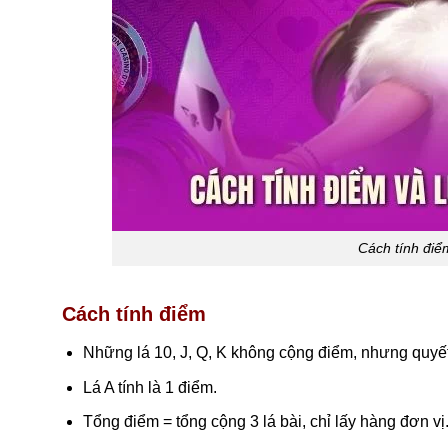
Cách tính điể
Cách tính điểm
Những lá 10, J, Q, K không cộng điểm, nhưng quyết
Lá A tính là 1 điểm.
Tổng điểm = tổng cộng 3 lá bài, chỉ lấy hàng đơn vị.