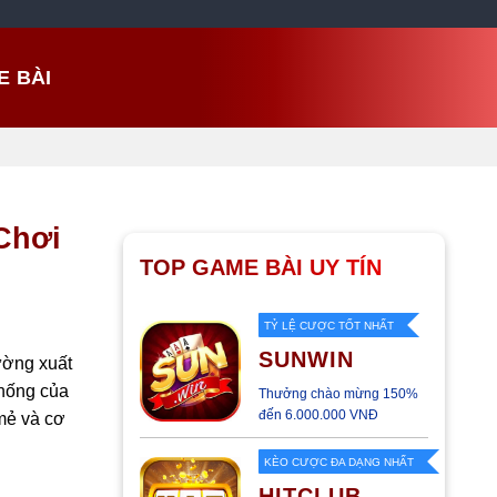
 BÀI
Chơi
TOP GAME BÀI UY TÍN
TỶ LỆ CƯỢC TỐT NHẤT
SUNWIN
hường xuất
thống của
Thưởng chào mừng 150%
đến 6.000.000 VNĐ
 mẻ và cơ
KÈO CƯỢC ĐA DẠNG NHẤT
HITCLUB