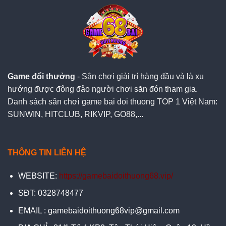
Game đổi thưởng
- Sân chơi giải trí hàng đầu và là xu
hướng được đông đảo người chơi săn đón tham gia.
Danh sách sân chơi game bai doi thuong TOP 1 Việt Nam:
SUNWIN, HITCLUB, RIKVIP, GO88,...
THÔNG TIN LIÊN HỆ
WEBSITE:
https://gamebaidoithuong68.vip/
SĐT: 0328748477
EMAIL :
gamebaidoithuong68vip@gmail.com