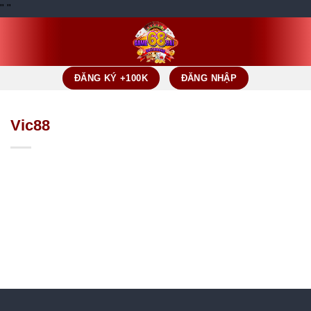
Bỏ
"
"
qua
nội
dung
ĐĂNG KÝ +100K
ĐĂNG NHẬP
Vic88