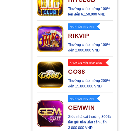
Thưởng chào mừng 100%
lên đến 6.150.000 VNĐ
NẠP RÚT NHANH
RIKVIP
Thưởng chào mừng 100%
đến 2.000.000 VNĐ
KHUYẾN MÃI HẤP DẪN
GO88
Thưởng chào mừng 200%
đến 15.800.000 VNĐ
NẠP RÚT NHANH
GEMWIN
Siêu nhà cái thưởng 300%
lần gửi tiền đầu tiên đến
3.000.000 VNĐ