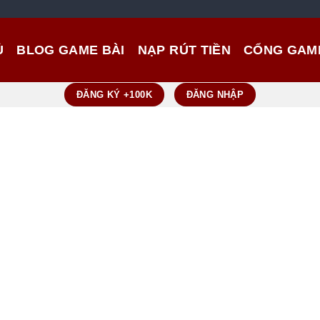
Ủ
BLOG GAME BÀI
NẠP RÚT TIỀN
CỔNG GAME
ĐĂNG KÝ +100K
ĐĂNG NHẬP