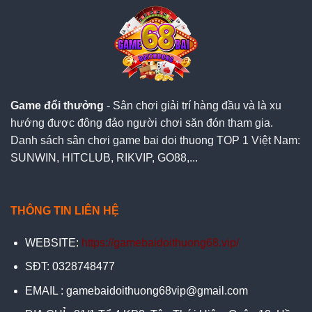
Game đổi thưởng
- Sân chơi giải trí hàng đầu và là xu
hướng được đông đảo người chơi săn đón tham gia.
Danh sách sân chơi game bai doi thuong TOP 1 Việt Nam:
SUNWIN, HITCLUB, RIKVIP, GO88,...
THÔNG TIN LIÊN HỆ
WEBSITE:
https://gamebaidoithuong68.vip/
SĐT: 0328748477
EMAIL :
gamebaidoithuong68vip@gmail.com