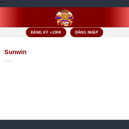
Bỏ
"
"
qua
nội
dung
ĐĂNG KÝ +100K
ĐĂNG NHẬP
Sunwin