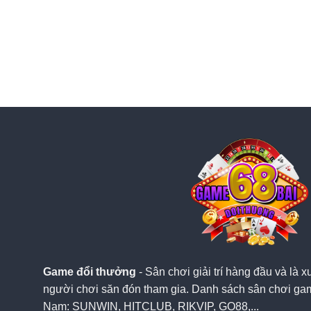
Game đổi thưởng
- Sân chơi giải trí hàng đầu và là
người chơi săn đón tham gia. Danh sách sân chơi gam
Nam: SUNWIN, HITCLUB, RIKVIP, GO88,...