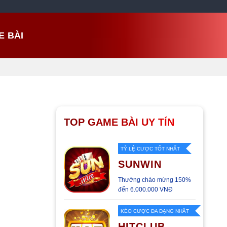
 BÀI
TOP GAME BÀI UY TÍN
TỶ LỆ CƯỢC TỐT NHẤT
SUNWIN
Thưởng chào mừng 150%
đến 6.000.000 VNĐ
KÈO CƯỢC ĐA DẠNG NHẤT
HITCLUB