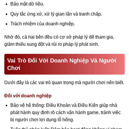
Bảo mật dữ liệu.
Quy tắc ứng xử, xử lý gian lận và tranh chấp.
Trách nhiệm của doanh nghiệp.
Nhờ đó, cả hai bên đều có cơ sở pháp lý để tham gia,
giảm thiểu xung đột và rủi ro pháp lý phát sinh.
Vai Trò Đối Với Doanh Nghiệp Và Người
Chơi
Dưới đây là các vai trò quan trọng mà người chơi nên biết.
Đối với doanh nghiệp
Bảo vệ hệ thống: Điều Khoản và Điều Kiện giúp nhà
phát hành quy định rõ cách vận hành game, tránh việc
bị người chơi lợi dụng lỗ hổng.