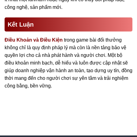
công nghệ, sản phẩm mới.
Kết Luận
Điều Khoản và Điều Kiện
trong game bài đổi thưởng
không chỉ là quy định pháp lý mà còn là nền tảng bảo vệ
quyền lợi cho cả nhà phát hành và người chơi. Một bộ
điều khoản minh bạch, dễ hiểu và luôn được cập nhật sẽ
giúp doanh nghiệp vận hành an toàn, tạo dựng uy tín, đồng
thời mang đến cho người chơi sự yên tâm và trải nghiệm
công bằng, bền vững.