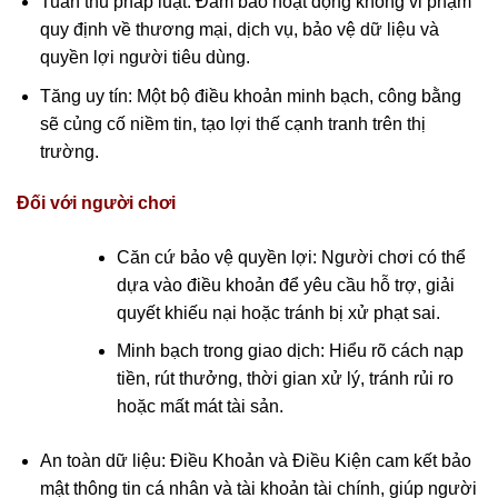
Tuân thủ pháp luật: Đảm bảo hoạt động không vi phạm
quy định về thương mại, dịch vụ, bảo vệ dữ liệu và
quyền lợi người tiêu dùng.
Tăng uy tín: Một bộ điều khoản minh bạch, công bằng
sẽ củng cố niềm tin, tạo lợi thế cạnh tranh trên thị
trường.
Đối với người chơi
Căn cứ bảo vệ quyền lợi: Người chơi có thể
dựa vào điều khoản để yêu cầu hỗ trợ, giải
quyết khiếu nại hoặc tránh bị xử phạt sai.
Minh bạch trong giao dịch: Hiểu rõ cách nạp
tiền, rút thưởng, thời gian xử lý, tránh rủi ro
hoặc mất mát tài sản.
An toàn dữ liệu: Điều Khoản và Điều Kiện cam kết bảo
mật thông tin cá nhân và tài khoản tài chính, giúp người