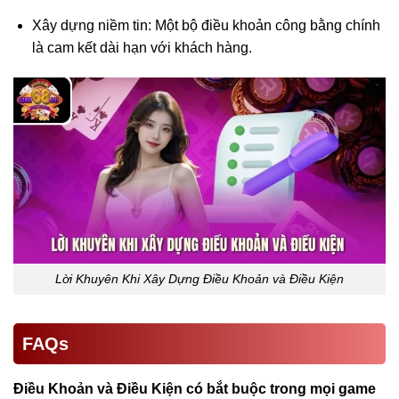
Xây dựng niềm tin: Một bộ điều khoản công bằng chính
là cam kết dài hạn với khách hàng.
Lời Khuyên Khi Xây Dựng Điều Khoản và Điều Kiện
FAQs
Điều Khoản và Điều Kiện có bắt buộc trong mọi game