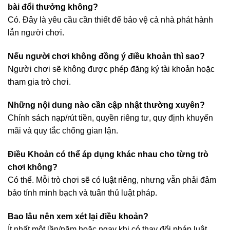
bài đổi thưởng không?
Có. Đây là yêu cầu cần thiết để bảo vệ cả nhà phát hành
lẫn người chơi.
Nếu người chơi không đồng ý điều khoản thì sao?
Người chơi sẽ không được phép đăng ký tài khoản hoặc
tham gia trò chơi.
Những nội dung nào cần cập nhật thường xuyên?
Chính sách nạp/rút tiền, quyền riêng tư, quy định khuyến
mãi và quy tắc chống gian lận.
Điều Khoản có thể áp dụng khác nhau cho từng trò
chơi không?
Có thể. Mỗi trò chơi sẽ có luật riêng, nhưng vẫn phải đảm
bảo tính minh bạch và tuân thủ luật pháp.
Bao lâu nên xem xét lại điều khoản?
Ít nhất một lần/năm hoặc ngay khi có thay đổi pháp luật,